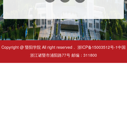
Copyright @ 暨阳学院 All right reserved． 浙ICP备15003512号-1中国
浙江诸暨市浦阳路77号 邮编：311800